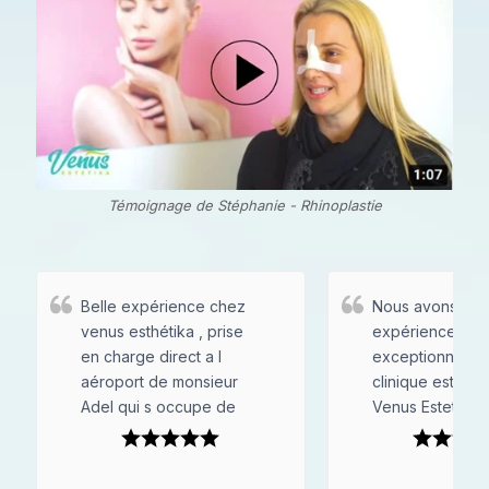
Témoignage de Stéphanie - Rhinoplastie
Belle expérience chez
Nous avons eu 
venus esthétika , prise
expérience
en charge direct a l
exceptionnelle à
aéroport de monsieur
clinique esthéti
Adel qui s occupe de
Venus Estetika 
vous de A a Z . Clinique
Tunisie. Mon ép
beau séjour très propre
moi avons été 
, bonne prise en charge
par le Dr Imen 