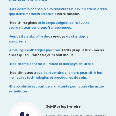
et/ou exercé en France.
aventure je le conseil
qualité, une éq
vivement à partir du
professionnelle
-Pas de frais cachés, vous recevrez un devis détaillé après
principe où vous y aller
et un bon suivi 
que notre médecin ait étudié
votre dossier
.
dans votre tête pour
opératoire à di
-
Nos chirurgiens
et le corps soignant ainsi votre
une intervention médical
coordinateur sont tous francophones.
et non pour des
-Venus Estetika offre des
services
de standards
vacances . Encore merci
européens.
a toute l équipe et à
Monsieur Adel qui
-Chirurgie esthétique pas cher
Tarifs jusqu’à 60% moins
chers qu'en France Séjours tout inclus
mérité d être a nouveau
.
mentionner dans mon
-Nos clients sont de la France et des pays d'Europe.
avis . Concernant les 4
-
Nos cliniques
travaillent continuellement pour offrir les
étoiles ⭐️ il fera juste
meilleures technologies et procédures de soin.
référencement de l
accueil non chaleureux
-Disponibilité et court délai d'attente pour votre chirurgie
du restaurant . Pour le
esthétique.
reste tout était parfait
Suivi Postopératoire
Notre équipe sera à votre écoute,