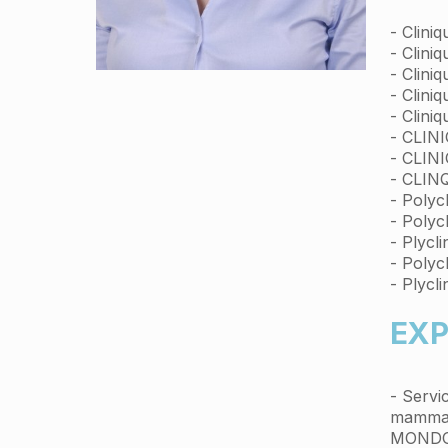
- Clini
- Clini
- Clini
- Clini
- Clini
- CLIN
- CLIN
- CLIN
- Poly
- Polyc
- Plycl
- Polyc
- Plycl
EXP
- Servi
mammair
MONDOR 