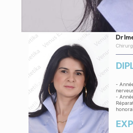
Dr Im
Chirurg
DIP
- Année
nerveus
- Année
Réparat
honorab
EXP