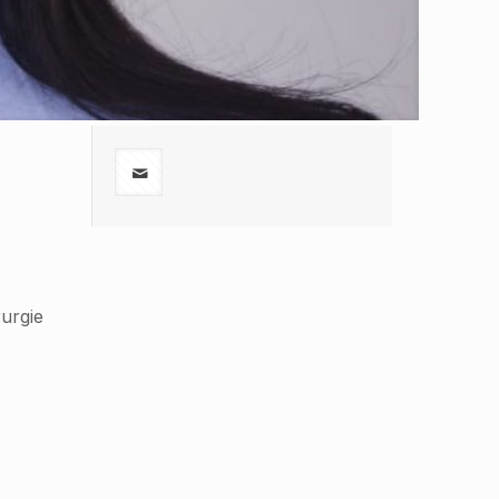
rurgie
,