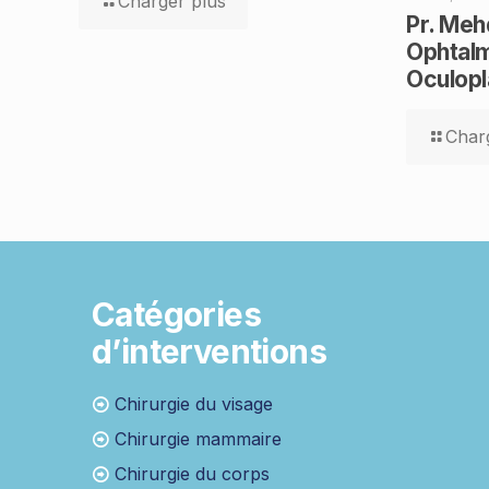
Charger plus
Pr. Mehd
Ophtal
Oculopl
Char
Catégories
d’interventions
Chirurgie du visage
Chirurgie mammaire
Chirurgie du corps