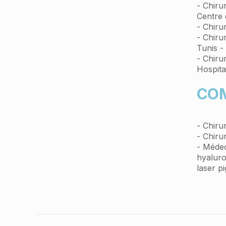
- Chiru
Centre 
- Chiru
- Chiru
Tunis -
- Chiru
Hospita
CO
- Chiru
- Chiru
- Médec
hyaluro
laser p