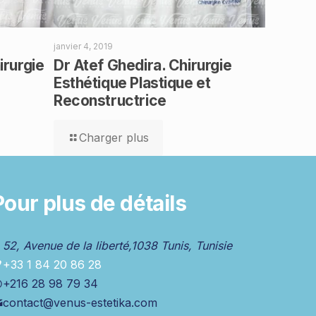
janvier 4, 2019
irurgie
Dr Atef Ghedira. Chirurgie
Esthétique Plastique et
Reconstructrice
Charger plus
Pour plus de détails
52, Avenue de la liberté,1038 Tunis, Tunisie
+33 1 84 20 86 28
+216 28 98 79 34
contact@venus-estetika.com