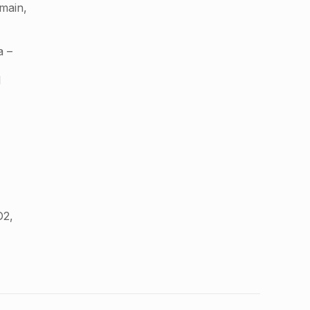
 main,
a –
I
O2,