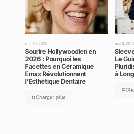
mai 20, 2026
mai 5, 202
Sourire Hollywoodien en
Sleeve
2026 : Pourquoi les
Le Gui
Facettes en Céramique
Pluridi
Emax Révolutionnent
à Lon
l’Esthétique Dentaire
Cha
Charger plus