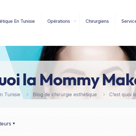
étique En Tunisie
Opérations
Chirurgiens
Servic
quoi la Mommy Mak
n Tunisie
Blog de chirurgie esthétique
C’est quoi
teurs