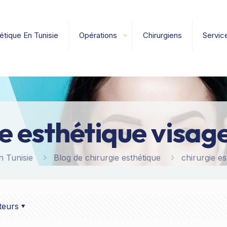
étique En Tunisie
Opérations
Chirurgiens
Servic
ie esthétique visa
n Tunisie
Blog de chirurgie esthétique
chirurgie e
teurs