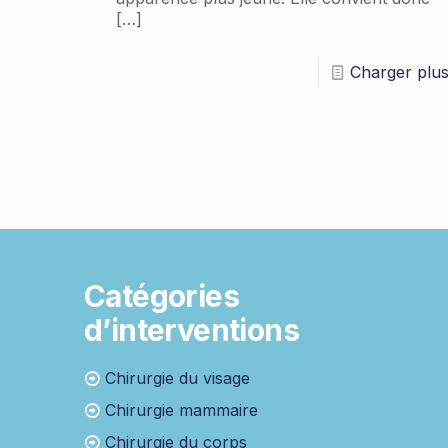
[…]
Charger plu
Catégories
d’interventions
Chirurgie du visage
Chirurgie mammaire
Chirurgie du corps