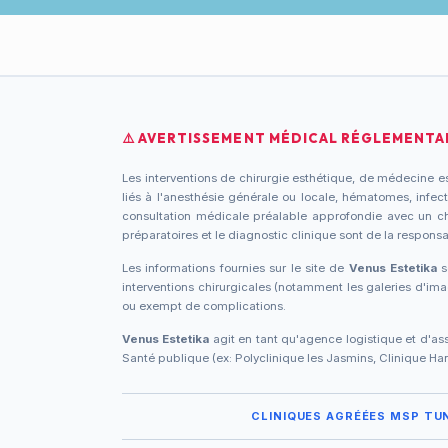
⚠️ AVERTISSEMENT MÉDICAL RÉGLEMENTAI
Les interventions de chirurgie esthétique, de médecine es
liés à l'anesthésie générale ou locale, hématomes, infecti
consultation médicale préalable approfondie avec un chir
préparatoires et le diagnostic clinique sont de la responsa
Les informations fournies sur le site de
Venus Estetika
s
interventions chirurgicales (notamment les galeries d'i
ou exempt de complications.
Venus Estetika
agit en tant qu'agence logistique et d'ass
Santé publique (ex: Polyclinique les Jasmins, Clinique Hann
CLINIQUES AGRÉÉES MSP TUN