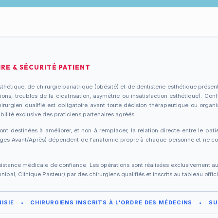
RE & SÉCURITÉ PATIENT
thétique, de chirurgie bariatrique (obésité) et de dentisterie esthétique présen
ons, troubles de la cicatrisation, asymétrie ou insatisfaction esthétique). Con
urgien qualifié est obligatoire avant toute décision thérapeutique ou organi
bilité exclusive des praticiens partenaires agréés.
ont destinées à améliorer, et non à remplacer, la relation directe entre le pati
mages Avant/Après) dépendent de l'anatomie propre à chaque personne et ne con
istance médicale de confiance. Les opérations sont réalisées exclusivement au se
ibal, Clinique Pasteur) par des chirurgiens qualifiés et inscrits au tableau offi
ISIE
•
CHIRURGIENS INSCRITS À L'ORDRE DES MÉDECINS
•
SU