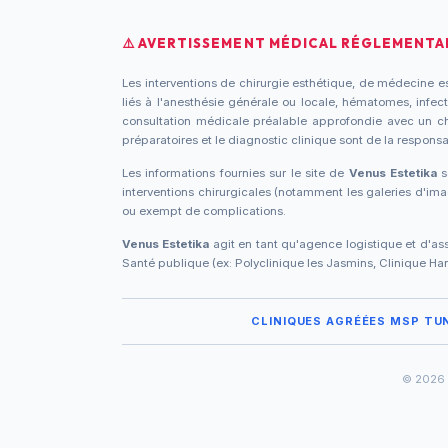
⚠️ AVERTISSEMENT MÉDICAL RÉGLEMENTAI
Les interventions de chirurgie esthétique, de médecine es
liés à l'anesthésie générale ou locale, hématomes, infecti
consultation médicale préalable approfondie avec un chir
préparatoires et le diagnostic clinique sont de la responsa
Les informations fournies sur le site de
Venus Estetika
s
interventions chirurgicales (notamment les galeries d'i
ou exempt de complications.
Venus Estetika
agit en tant qu'agence logistique et d'ass
Santé publique (ex: Polyclinique les Jasmins, Clinique Hann
CLINIQUES AGRÉÉES MSP TUN
© 2026 