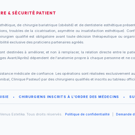
RE & SÉCURITÉ PATIENT
thétique, de chirurgie bariatrique (obésité) et de dentisterie esthétique présen
ons, troubles de la cicatrisation, asymétrie ou insatisfaction esthétique). Con
urgien qualifié est obligatoire avant toute décision thérapeutique ou organi
bilité exclusive des praticiens partenaires agréés.
ont destinées à améliorer, et non à remplacer, la relation directe entre le pati
mages Avant/Après) dépendent de l'anatomie propre à chaque personne et ne con
istance médicale de confiance. Les opérations sont réalisées exclusivement au se
ibal, Clinique Pasteur) par des chirurgiens qualifiés et inscrits au tableau offi
ISIE
•
CHIRURGIENS INSCRITS À L'ORDRE DES MÉDECINS
•
SU
Venus Estetika. Tous droits réservés.
Politique de confidentialité
|
Demande d