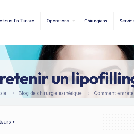
étique En Tunisie
Opérations
Chirurgiens
Servic
tenir un lipofill
sie
Blog de chirurgie esthétique
Comment entreteni
teurs