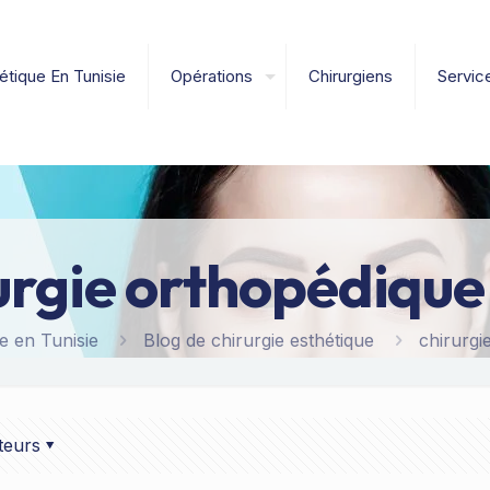
étique En Tunisie
Opérations
Chirurgiens
Servic
urgie orthopédique
e en Tunisie
Blog de chirurgie esthétique
chirurgi
teurs