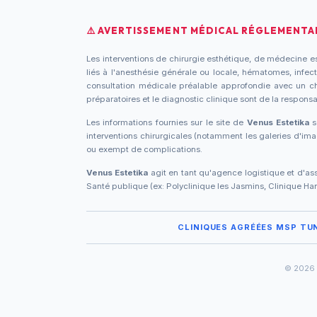
⚠️ AVERTISSEMENT MÉDICAL RÉGLEMENTAI
Les interventions de chirurgie esthétique, de médecine es
liés à l'anesthésie générale ou locale, hématomes, infecti
consultation médicale préalable approfondie avec un chir
préparatoires et le diagnostic clinique sont de la responsa
Les informations fournies sur le site de
Venus Estetika
s
interventions chirurgicales (notamment les galeries d'i
ou exempt de complications.
Venus Estetika
agit en tant qu'agence logistique et d'ass
Santé publique (ex: Polyclinique les Jasmins, Clinique Hann
CLINIQUES AGRÉÉES MSP TUN
© 2026 