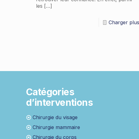
les
[…]
Charger plu
Catégories
d’interventions
Chirurgie du visage
Chirurgie mammaire
Chirurgie du corps