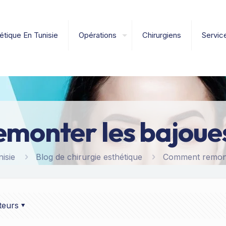
étique En Tunisie
Opérations
Chirurgiens
Servic
onter les bajoues
isie
Blog de chirurgie esthétique
Comment remonte
teurs