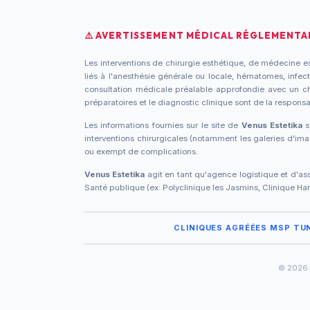
⚠️ AVERTISSEMENT MÉDICAL RÉGLEMENTAI
Les interventions de chirurgie esthétique, de médecine es
liés à l'anesthésie générale ou locale, hématomes, infecti
consultation médicale préalable approfondie avec un chir
préparatoires et le diagnostic clinique sont de la responsa
Les informations fournies sur le site de
Venus Estetika
s
interventions chirurgicales (notamment les galeries d'i
ou exempt de complications.
Venus Estetika
agit en tant qu'agence logistique et d'ass
Santé publique (ex: Polyclinique les Jasmins, Clinique Hann
CLINIQUES AGRÉÉES MSP TUN
© 2026 