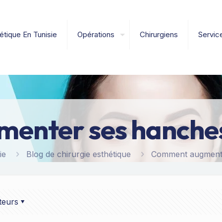
étique En Tunisie
Opérations
Chirurgiens
Servic
enter ses hanches
ie
Blog de chirurgie esthétique
Comment augmente
teurs