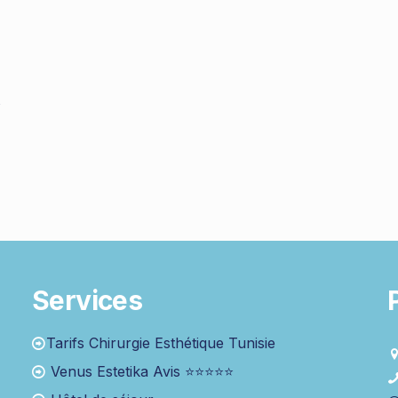
s
Services
Tarifs Chirurgie Esthétique Tunisie
Venus Estetika Avis ⭐⭐⭐⭐⭐