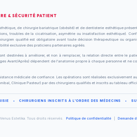
RE & SÉCURITÉ PATIENT
thétique, de chirurgie bariatrique (obésité) et de dentisterie esthétique présen
ons, troubles de la cicatrisation, asymétrie ou insatisfaction esthétique). Con
urgien qualifié est obligatoire avant toute décision thérapeutique ou organi
bilité exclusive des praticiens partenaires agréés.
ont destinées à améliorer, et non à remplacer, la relation directe entre le pati
mages Avant/Après) dépendent de l'anatomie propre à chaque personne et ne con
istance médicale de confiance. Les opérations sont réalisées exclusivement au se
ibal, Clinique Pasteur) par des chirurgiens qualifiés et inscrits au tableau offi
ISIE
•
CHIRURGIENS INSCRITS À L'ORDRE DES MÉDECINS
•
SU
Venus Estetika. Tous droits réservés.
Politique de confidentialité
|
Demande d