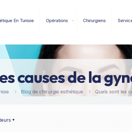
étique En Tunisie
Opérations
Chirurgiens
Servic
les causes de la gy
isie
Blog de chirurgie esthétique
Quels sont les c
teurs