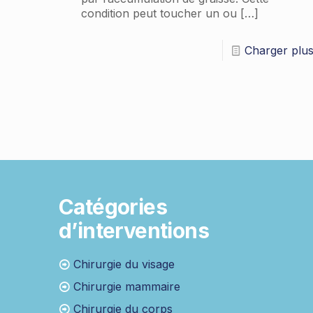
condition peut toucher un ou
[…]
Charger plu
Catégories
d’interventions
Chirurgie du visage
Chirurgie mammaire
Chirurgie du corps