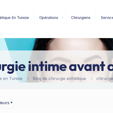
étique En Tunisie
Opérations
Chirurgiens
Servic
urgie intime avant 
e en Tunisie
Blog de chirurgie esthétique
chirurgi
teurs