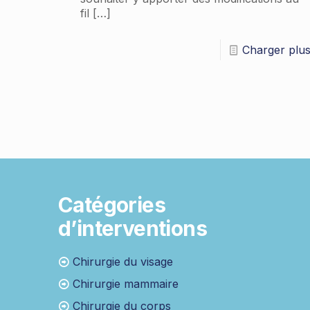
fil
[…]
Charger plu
Catégories
d’interventions
Chirurgie du visage
Chirurgie mammaire
Chirurgie du corps