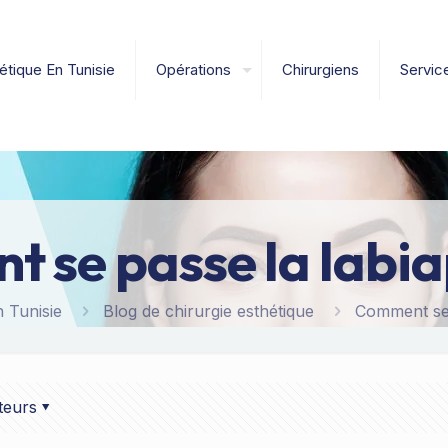
étique En Tunisie
Opérations
Chirurgiens
Servic
 se passe la labiap
n Tunisie
Blog de chirurgie esthétique
Comment se 
teurs