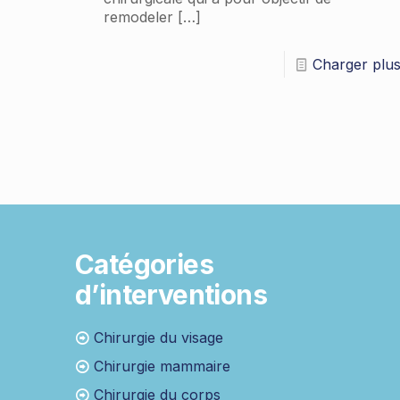
remodeler
[…]
Charger plu
Catégories
d’interventions
Chirurgie du visage
Chirurgie mammaire
Chirurgie du corps