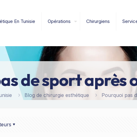
étique En Tunisie
Opérations
Chirurgiens
Servic
as de sport après o
unisie
Blog de chirurgie esthétique
Pourquoi pas d
teurs