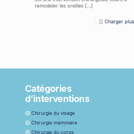
remodeler les oreilles
[…]
Charger plu
Catégories
d’interventions
Chirurgie du visage
Chirurgie mammaire
Chirurgie du corps