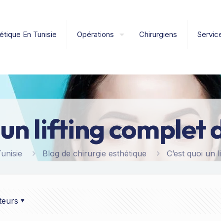
étique En Tunisie
Opérations
Chirurgiens
Servic
 un lifting complet 
unisie
Blog de chirurgie esthétique
C’est quoi un l
teurs