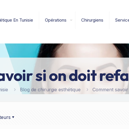
étique En Tunisie
Opérations
Chirurgiens
Servic
ir si on doit refa
isie
Blog de chirurgie esthétique
Comment savoir s
teurs