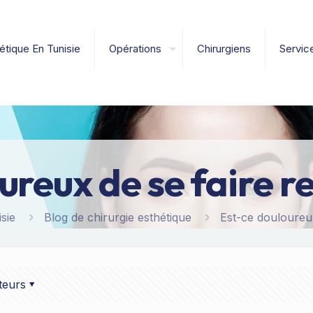
étique En Tunisie
Opérations
Chirurgiens
Servic
reux de se faire re
sie
Blog de chirurgie esthétique
Est-ce douloureux
teurs