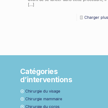
[…]
Charger plu
Catégories
d’interventions
Chirurgie du visage
Chirurgie mammaire
Chirurgie du corps